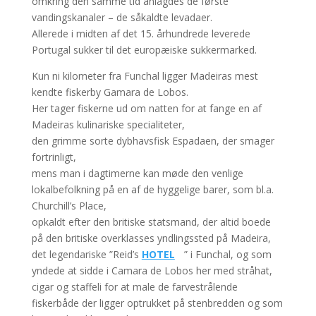
omkring den samme tid anlagdes de første
vandingskanaler – de såkaldte levadaer.
Allerede i midten af det 15. århundrede leverede
Portugal sukker til det europæiske sukkermarked.
Kun ni kilometer fra Funchal ligger Madeiras mest
kendte fiskerby Gamara de Lobos.
Her tager fiskerne ud om natten for at fange en af
Madeiras kulinariske specialiteter,
den grimme sorte dybhavsfisk Espadaen, der smager
fortrinligt,
mens man i dagtimerne kan møde den venlige
lokalbefolkning på en af de hyggelige barer, som bl.a.
Churchill’s Place,
opkaldt efter den britiske statsmand, der altid boede
på den britiske overklasses yndlingssted på Madeira,
det legendariske ”Reid’s
HOTEL
” i Funchal, og som
yndede at sidde i Camara de Lobos her med stråhat,
cigar og staffeli for at male de farvestrålende
fiskerbåde der ligger optrukket på stenbredden og som