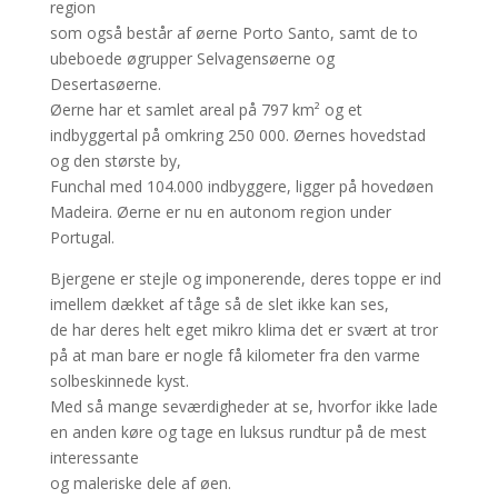
region
som også består af øerne Porto Santo, samt de to
ubeboede øgrupper Selvagensøerne og
Desertasøerne.
Øerne har et samlet areal på 797 km² og et
indbyggertal på omkring 250 000. Øernes hovedstad
og den største by,
Funchal med 104.000 indbyggere, ligger på hovedøen
Madeira. Øerne er nu en autonom region under
Portugal.
Bjergene er stejle og imponerende, deres toppe er ind
imellem dækket af tåge så de slet ikke kan ses,
de har deres helt eget mikro klima det er svært at tror
på at man bare er nogle få kilometer fra den varme
solbeskinnede kyst.
Med så mange seværdigheder at se, hvorfor ikke lade
en anden køre og tage en luksus rundtur på de mest
interessante
og maleriske dele af øen.