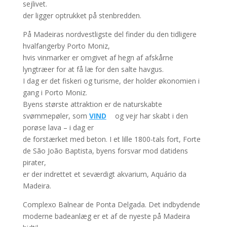
sejlivet.
der ligger optrukket på stenbredden.
På Madeiras nordvestligste del finder du den tidligere
hvalfangerby Porto Moniz,
hvis vinmarker er omgivet af hegn af afskårne
lyngtræer for at få læ for den salte havgus.
I dag er det fiskeri og turisme, der holder økonomien i
gang i Porto Moniz.
Byens største attraktion er de naturskabte
svømmepøler, som
VIND
og vejr har skabt i den
porøse lava – i dag er
de forstærket med beton. I et lille 1800-tals fort, Forte
de São João Baptista, byens forsvar mod datidens
pirater,
er der indrettet et seværdigt akvarium, Aquário da
Madeira.
Complexo Balnear de Ponta Delgada. Det indbydende
moderne badeanlæg er et af de nyeste på Madeira