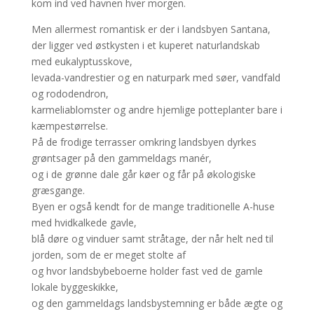
kom ind ved havnen hver morgen.
Men allermest romantisk er der i landsbyen Santana,
der ligger ved østkysten i et kuperet naturlandskab
med eukalyptusskove,
levada-vandrestier og en naturpark med søer, vandfald
og rododendron,
karmeliablomster og andre hjemlige potteplanter bare i
kæmpestørrelse.
På de frodige terrasser omkring landsbyen dyrkes
grøntsager på den gammeldags manér,
og i de grønne dale går køer og får på økologiske
græsgange.
Byen er også kendt for de mange traditionelle A-huse
med hvidkalkede gavle,
blå døre og vinduer samt stråtage, der når helt ned til
jorden, som de er meget stolte af
og hvor landsbybeboerne holder fast ved de gamle
lokale byggeskikke,
og den gammeldags landsbystemning er både ægte og