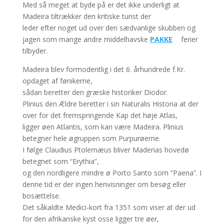
Med så meget at byde på er det ikke underligt at
Madeira tiltrækker den kritiske turist der
leder efter noget ud over den sædvanlige skubben og
jagen som mange andre middelhavske
PAKKE
ferier
tilbyder.
Madeira blev formodentlig i det 6. århundrede f.Kr.
opdaget af fønikerne,
sådan beretter den græske historiker Diodor.
Plinius den Ældre beretter i sin Naturalis Historia at der
over for det fremspringende Kap det høje Atlas,
ligger øen Atlantis, som kan være Madeira. Plinius
betegner hele øgruppen som Purpurøerne.
I følge Claudius Ptolemæus bliver Maderias hovedø
betegnet som “Erythia”,
og den nordligere mindre ø Porto Santo som “Paena”. I
denne tid er der ingen henvisninger om besøg eller
bosættelse.
Det såkaldte Medici-kort fra 1351 som viser at der ud
for den afrikanske kyst osse ligger tre øer,