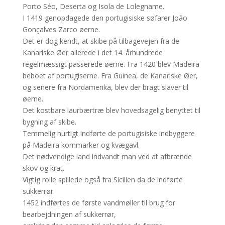
Porto Séo, Deserta og Isola de Lolegname.
I 1419 genopdagede den portugisiske søfarer João
Gonçalves Zarco øerne.
Det er dog kendt, at skibe på tilbagevejen fra de
Kanariske Øer allerede i det 14. århundrede
regelmæssigt passerede øerne. Fra 1420 blev Madeira
beboet af portugiserne. Fra Guinea, de Kanariske Øer,
og senere fra Nordamerika, blev der bragt slaver til
øerne.
Det kostbare laurbærtræ blev hovedsagelig benyttet til
bygning af skibe.
Temmelig hurtigt indførte de portugisiske indbyggere
på Madeira kornmarker og kvægavl.
Det nødvendige land indvandt man ved at afbrænde
skov og krat.
Vigtig rolle spillede også fra Sicilien da de indførte
sukkerrør.
1452 indførtes de første vandmøller til brug for
bearbejdningen af sukkerrør,