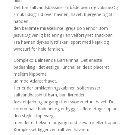
hidtil.
Det har saltvandsbassiner til både børn og voksne.Og
smuk udsigt ud over havnen, havet, bjergene og til
naboen
den berømte mirakelkirke Igreja do Senhor Bom
Jesus.Og venlig betjening i en velforsynet snackbar.
Fra havnen dyrkes lystfiskeri, sport med kajak og
windsurf for hele familien.
Complexo Balnear da Barreirinha. Det eneste
badeanlæg i det østlige Funchal er ideelt placeret
mellem klipperne
ud mod Atlanterhavet.
Her er der omklædningskabiner, solterrasser,
saltvandbassin til børn, bar, livredder,
førstehjælp og adgang til en svømmetur i havet. Det
kommunale badeanlæg er bygget i flere etager op ad
den stejle klippevæg,
men der er bekvem adgang med elevator eller trapper.
Komplekset ligger centralt ved havnen.