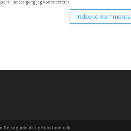
ser til næste gang jeg kommenterer.
in-Rejseguide.dk
og
Kobstaden.dk