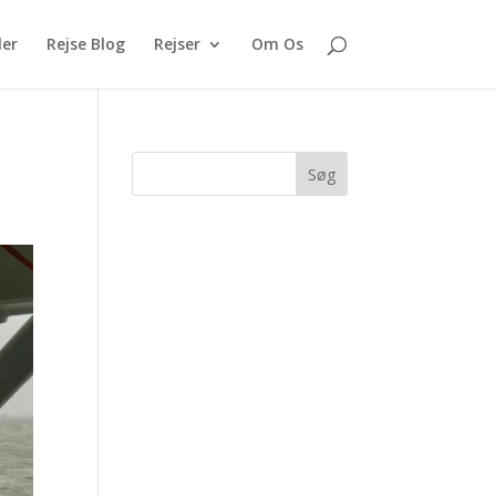
ler
Rejse Blog
Rejser
Om Os