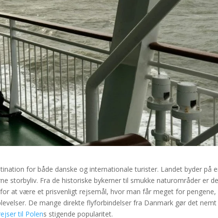
ination for både danske og internationale turister. Landet byder på 
e storbyliv. Fra de historiske bykerner til smukke naturområder er de
for at være et prisvenligt rejsemål, hvor man får meget for pengene,
levelser. De mange direkte flyforbindelser fra Danmark gør det nemt
rejser til Polen
s stigende popularitet.