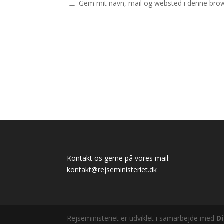
Gem mit navn, mail og websted i denne brow
Kontakt os gerne på vores mail:
kontakt@rejseministeriet.dk
Rejseministeriet er udviklet i samarbejde med
D