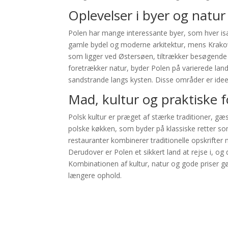
Oplevelser i byer og natur
Polen har mange interessante byer, som hver 
gamle bydel og moderne arkitektur, mens Krakow 
som ligger ved Østersøen, tiltrækker besøgend
foretrækker natur, byder Polen på varierede l
sandstrande langs kysten. Disse områder er ideell
Mad, kultur og praktiske f
Polsk kultur er præget af stærke traditioner, gæs
polske køkken, som byder på klassiske retter s
restauranter kombinerer traditionelle opskrifte
Derudover er Polen et sikkert land at rejse i, og 
Kombinationen af kultur, natur og gode priser gør 
længere ophold.