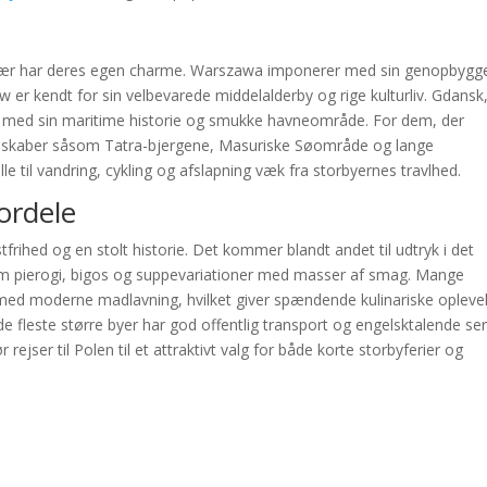
især har deres egen charme. Warszawa imponerer med sin genopbygg
er kendt for sin velbevarede middelalderby og rige kulturliv. Gdansk
e med sin maritime historie og smukke havneområde. For dem, der
andskaber såsom Tatra-bjergene, Masuriske Søområde og lange
e til vandring, cykling og afslapning væk fra storbyernes travlhed.
ordele
tfrihed og en stolt historie. Det kommer blandt andet til udtryk i det
om pierogi, bigos og suppevariationer med masser af smag. Mange
r med moderne madlavning, hvilket giver spændende kulinariske oplevel
de fleste større byer har god offentlig transport og engelsktalende ser
rejser til Polen til et attraktivt valg for både korte storbyferier og