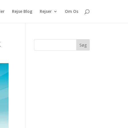
ler
Rejse Blog
Rejser
Om Os
k