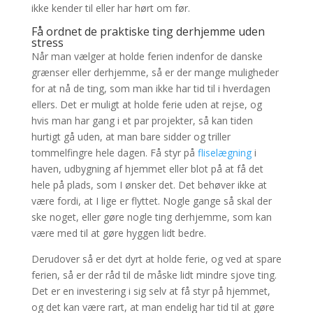
ikke kender til eller har hørt om før.
Få ordnet de praktiske ting derhjemme uden
stress
Når man vælger at holde ferien indenfor de danske
grænser eller derhjemme, så er der mange muligheder
for at nå de ting, som man ikke har tid til i hverdagen
ellers. Det er muligt at holde ferie uden at rejse, og
hvis man har gang i et par projekter, så kan tiden
hurtigt gå uden, at man bare sidder og triller
tommelfingre hele dagen. Få styr på
fliselægning
i
haven, udbygning af hjemmet eller blot på at få det
hele på plads, som I ønsker det. Det behøver ikke at
være fordi, at I lige er flyttet. Nogle gange så skal der
ske noget, eller gøre nogle ting derhjemme, som kan
være med til at gøre hyggen lidt bedre.
Derudover så er det dyrt at holde ferie, og ved at spare
ferien, så er der råd til de måske lidt mindre sjove ting.
Det er en investering i sig selv at få styr på hjemmet,
og det kan være rart, at man endelig har tid til at gøre