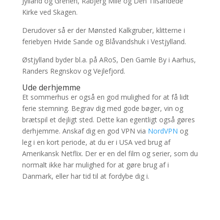
Jylland og Grenen, Råbjerg Mile og Den Tilsandede
Kirke ved Skagen.
Derudover så er der Mønsted Kalkgruber, klitterne i
feriebyen Hvide Sande og Blåvandshuk i Vestjylland.
Østjylland byder bl.a. på ARoS, Den Gamle By i Aarhus,
Randers Regnskov og Vejlefjord.
Ude derhjemme
Et sommerhus er også en god mulighed for at få lidt
ferie stemning. Begrav dig med gode bøger, vin og
brætspil et dejligt sted. Dette kan egentligt også gøres
derhjemme. Anskaf dig en god VPN via
NordVPN
og
leg i en kort periode, at du er i USA ved brug af
Amerikansk Netflix. Der er en del film og serier, som du
normalt ikke har mulighed for at gøre brug af i
Danmark, eller har tid til at fordybe dig i.