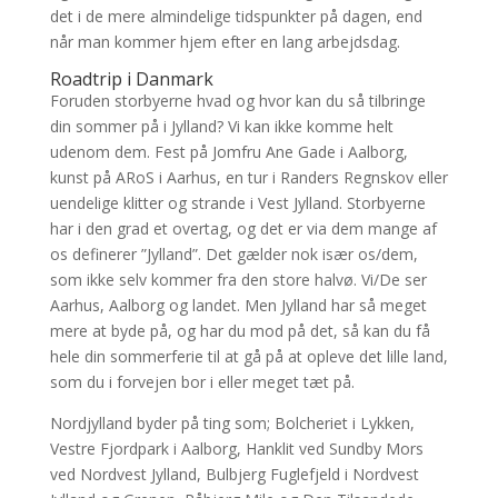
det i de mere almindelige tidspunkter på dagen, end
når man kommer hjem efter en lang arbejdsdag.
Roadtrip i Danmark
Foruden storbyerne hvad og hvor kan du så tilbringe
din sommer på i Jylland? Vi kan ikke komme helt
udenom dem. Fest på Jomfru Ane Gade i Aalborg,
kunst på ARoS i Aarhus, en tur i Randers Regnskov eller
uendelige klitter og strande i Vest Jylland. Storbyerne
har i den grad et overtag, og det er via dem mange af
os definerer ”Jylland”. Det gælder nok især os/dem,
som ikke selv kommer fra den store halvø. Vi/De ser
Aarhus, Aalborg og landet. Men Jylland har så meget
mere at byde på, og har du mod på det, så kan du få
hele din sommerferie til at gå på at opleve det lille land,
som du i forvejen bor i eller meget tæt på.
Nordjylland byder på ting som; Bolcheriet i Lykken,
Vestre Fjordpark i Aalborg, Hanklit ved Sundby Mors
ved Nordvest Jylland, Bulbjerg Fuglefjeld i Nordvest