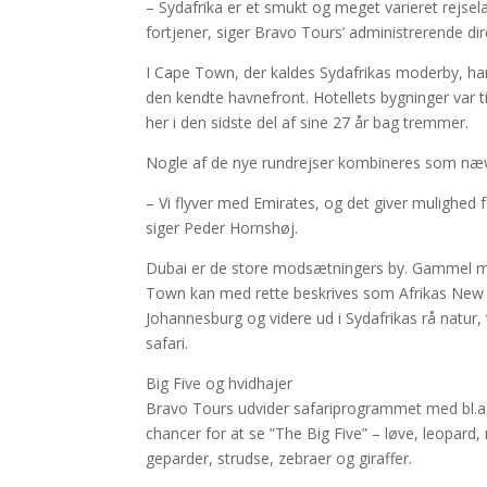
– Sydafrika er et smukt og meget varieret rejs
fortjener, siger Bravo Tours’ administrerende di
I Cape Town, der kaldes Sydafrikas moderby, h
den kendte havnefront. Hotellets bygninger var 
her i den sidste del af sine 27 år bag tremmer.
Nogle af de nye rundrejser kombineres som næv
– Vi flyver med Emirates, og det giver mulighed fo
siger Peder Hornshøj.
Dubai er de store modsætningers by. Gammel mal
Town kan med rette beskrives som Afrikas New Y
Johannesburg og videre ud i Sydafrikas rå natur, t
safari.
Big Five og hvidhajer
Bravo Tours udvider safariprogrammet med bl.a.
chancer for at se ”The Big Five” – løve, leopard
geparder, strudse, zebraer og giraffer.