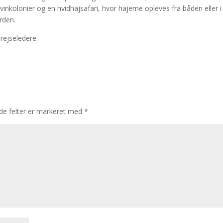
inkolonier og en hvidhajsafari, hvor hajerne opleves fra båden eller i 
rden.
rejseledere.
e felter er markeret med
*