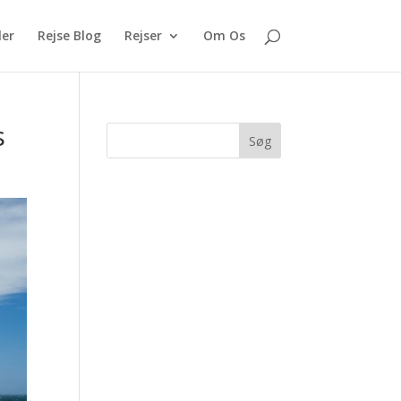
ler
Rejse Blog
Rejser
Om Os
s