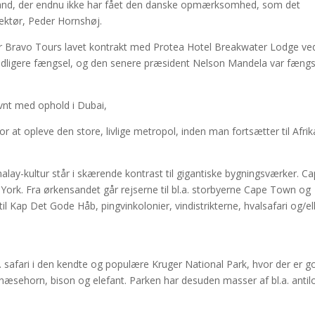
eland, der endnu ikke har fået den danske opmærksomhed, som det
rektør, Peder Hornshøj.
ar Bravo Tours lavet kontrakt med Protea Hotel Breakwater Lodge ve
tidligere fængsel, og den senere præsident Nelson Mandela var fængs
nt med ophold i Dubai,
r at opleve den store, livlige metropol, inden man fortsætter til Afrik
ay-kultur står i skærende kontrast til gigantiske bygningsværker. C
ork. Fra ørkensandet går rejserne til bl.a. storbyerne Cape Town og
il Kap Det Gode Håb, pingvinkolonier, vindistrikterne, hvalsafari og/el
 safari i den kendte og populære Kruger National Park, hvor der er g
, næsehorn, bison og elefant. Parken har desuden masser af bl.a. antil