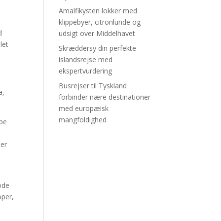
Amalfikysten lokker med
klippebyer, citronlunde og
d
udsigt over Middelhavet
let
Skræddersy din perfekte
islandsrejse med
ekspertvurdering
Busrejser til Tyskland
a,
forbinder nære destinationer
med europæisk
mangfoldighed
ape
ler
ode
oper,