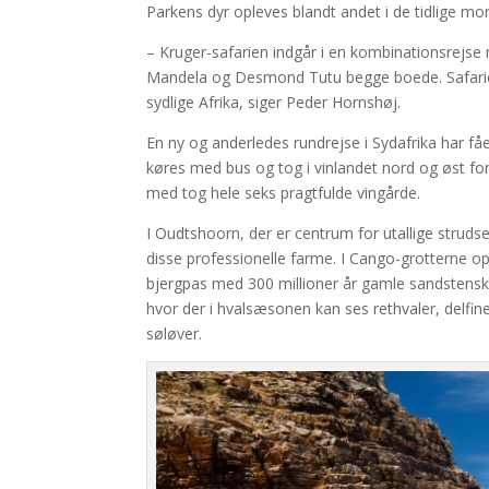
Parkens dyr opleves blandt andet i de tidlige mo
– Kruger-safarien indgår i en kombinationsrejse
Mandela og Desmond Tutu begge boede. Safarien 
sydlige Afrika, siger Peder Hornshøj.
En ny og anderledes rundrejse i Sydafrika har fåe
køres med bus og tog i vinlandet nord og øst fo
med tog hele seks pragtfulde vingårde.
I Oudtshoorn, der er centrum for utallige strud
disse professionelle farme. I Cango-grotterne op
bjergpas med 300 millioner år gamle sandstenskl
hvor der i hvalsæsonen kan ses rethvaler, delfin
søløver.