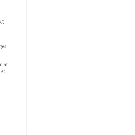
og
e
øges
n af
 et