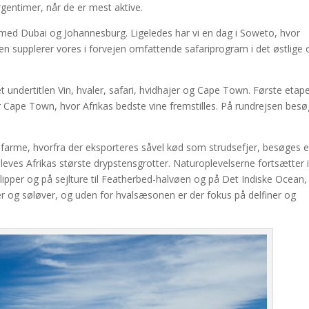
rgentimer, når de er mest aktive.
 med Dubai og Johannesburg. Ligeledes har vi en dag i Soweto, hvor
supplerer vores i forvejen omfattende safariprogram i det østlige 
t undertitlen Vin, hvaler, safari, hvidhajer og Cape Town. Første etap
r Cape Town, hvor Afrikas bedste vine fremstilles. På rundrejsen bes
sefarme, hvorfra der eksporteres såvel kød som strudsefjer, besøges e
leves Afrikas største drypstensgrotter. Naturoplevelserne fortsætter i
ipper og på sejlture til Featherbed-halvøen og på Det Indiske Ocean,
er og søløver, og uden for hvalsæsonen er der fokus på delfiner og