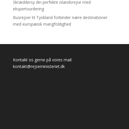
Skræddersy din perfekte islandsrejse med
ekspertvurdering
Busrejser til Tyskland forbinder nære destinationer
med europæisk mangfoldighed
Kontakt os gerne på vores mail:
kontakt@rejseministeriet.dk