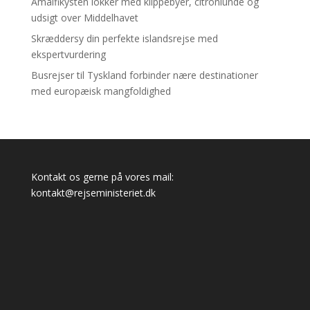
Amalfikysten lokker med klippebyer, citronlunde og
udsigt over Middelhavet
Skræddersy din perfekte islandsrejse med
ekspertvurdering
Busrejser til Tyskland forbinder nære destinationer
med europæisk mangfoldighed
Kontakt os gerne på vores mail:
kontakt@rejseministeriet.dk