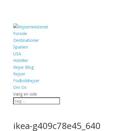
Forside
Destinationer
Spanien
USA
Hoteller
Rejse Blog
Rejser
Fodboldrejser
Om Os
Vælg en side
ikea-g409c78e45_640