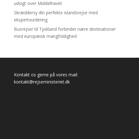
udsigt over Middelhavet
Skræddersy din perfekte islandsrejse med
ekspertvurdering
Busrejser til Tyskland forbinder nære destinationer
med europæisk mangfoldighed
Kontakt os gerne på vores mail:
kontakt@rejseministeriet.dk