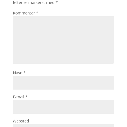
felter er markeret med
*
Kommentar
*
Navn
*
E-mail
*
Websted