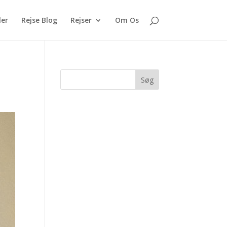
ler
Rejse Blog
Rejser
Om Os