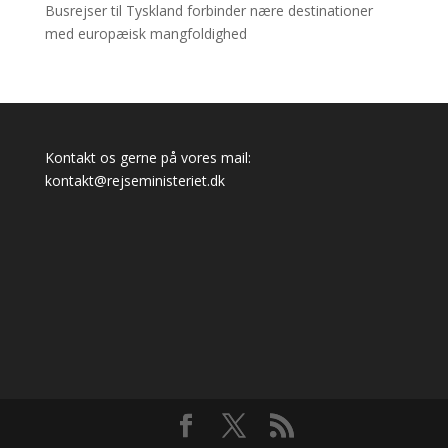
Busrejser til Tyskland forbinder nære destinationer
med europæisk mangfoldighed
Kontakt os gerne på vores mail:
kontakt@rejseministeriet.dk