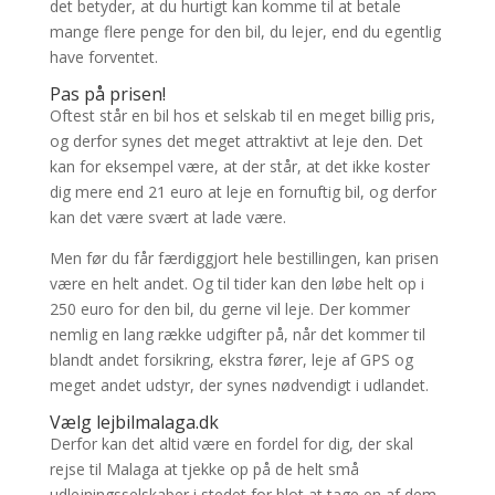
det betyder, at du hurtigt kan komme til at betale
mange flere penge for den bil, du lejer, end du egentlig
have forventet.
Pas på prisen!
Oftest står en bil hos et selskab til en meget billig pris,
og derfor synes det meget attraktivt at leje den. Det
kan for eksempel være, at der står, at det ikke koster
dig mere end 21 euro at leje en fornuftig bil, og derfor
kan det være svært at lade være.
Men før du får færdiggjort hele bestillingen, kan prisen
være en helt andet. Og til tider kan den løbe helt op i
250 euro for den bil, du gerne vil leje. Der kommer
nemlig en lang række udgifter på, når det kommer til
blandt andet forsikring, ekstra fører, leje af GPS og
meget andet udstyr, der synes nødvendigt i udlandet.
Vælg lejbilmalaga.dk
Derfor kan det altid være en fordel for dig, der skal
rejse til Malaga at tjekke op på de helt små
udlejningsselskaber i stedet for blot at tage en af dem,