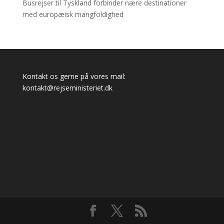
Busrejser til Tyskland forbinder nære destinationer
med europæisk mangfoldighed
Kontakt os gerne på vores mail:
kontakt@rejseministeriet.dk