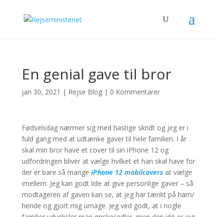
En genial gave til bror
jan 30, 2021
|
Rejse Blog
|
0 Kommentarer
Fødselsdag nærmer sig med hastige skridt og jeg er i
fuld gang med at udtænke gaver til hele familien. I år
skal min bror have et cover til sin iPhone 12 og
udfordringen bliver at vælge hvilket et han skal have for
der er bare så mange
iPhone 12 mobilcovers
at vælge
imellem. Jeg kan godt lide at give personlige gaver – så
modtageren af gaven kan se, at jeg har tænkt på ham/
hende og gjort mig umage. Jeg ved godt, at i nogle
familier udveksler man ønskesedler, men den idé er jeg