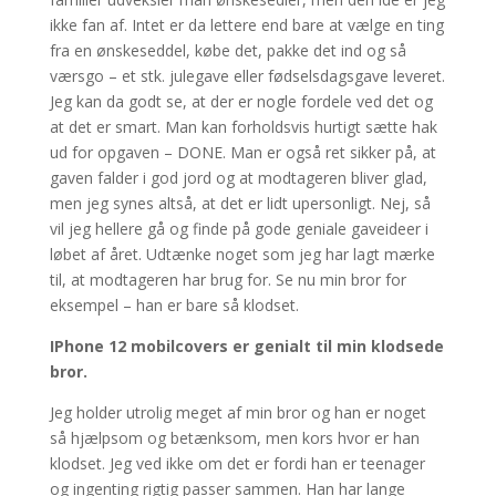
ikke fan af. Intet er da lettere end bare at vælge en ting
fra en ønskeseddel, købe det, pakke det ind og så
værsgo – et stk. julegave eller fødselsdagsgave leveret.
Jeg kan da godt se, at der er nogle fordele ved det og
at det er smart. Man kan forholdsvis hurtigt sætte hak
ud for opgaven – DONE. Man er også ret sikker på, at
gaven falder i god jord og at modtageren bliver glad,
men jeg synes altså, at det er lidt upersonligt. Nej, så
vil jeg hellere gå og finde på gode geniale gaveideer i
løbet af året. Udtænke noget som jeg har lagt mærke
til, at modtageren har brug for. Se nu min bror for
eksempel – han er bare så klodset.
IPhone 12 mobilcovers er genialt til min klodsede
bror.
Jeg holder utrolig meget af min bror og han er noget
så hjælpsom og betænksom, men kors hvor er han
klodset. Jeg ved ikke om det er fordi han er teenager
og ingenting rigtig passer sammen. Han har lange