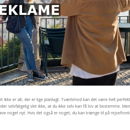
 ikke er alt, der er lige planlagt. Tværtimod kan det være helt perfekt
yder selvfølgelig slet ikke, at du ikke selv kan få lov at bestemme. Me
e noget nyt. Hvis det også er noget, du kan trænge til på rejsefront