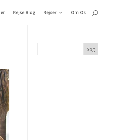
ler
Rejse Blog
Rejser
Om Os