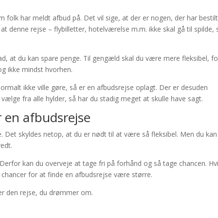
 folk har meldt afbud på. Det vil sige, at der er nogen, der har bestil
t denne rejse – flybilletter, hotelværelse m.m. ikke skal gå til spilde, 
ad, at du kan spare penge. Til gengæld skal du være mere fleksibel, fo
 og ikke mindst hvorhen.
normalt ikke ville gøre, så er en afbudsrejse oplagt. Der er desuden
ælge fra alle hylder, så har du stadig meget at skulle have sagt.
 en afbudsrejse
Det skyldes netop, at du er nødt til at være så fleksibel. Men du kan
edt.
e. Derfor kan du overveje at tage fri på forhånd og så tage chancen. Hv
e chancer for at finde en afbudsrejse være større.
nder den rejse, du drømmer om.