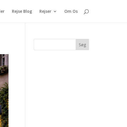
ler
Rejse Blog
Rejser
Om Os