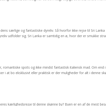
dens særlige og fantastiske dyreliv. Så hvorfor ikke rejse til Sri Lanka
reliv udfolder sig. Sri Lanka er samtidig en ø, hvor der er smukke str
er, romantiske spots og ikke mindst fantastisk italiensk mad. Om end i
ker i at bo eksklusivt eller praktisk er der muligheder for alt i denne s
 jeres kærlighedsrejse til denne skønne by? Byen er en af de mest be