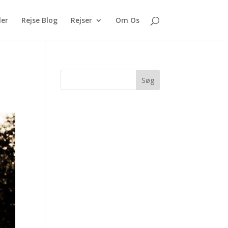
ler
Rejse Blog
Rejser
Om Os