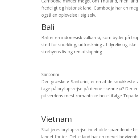
Cambodia minder meget om Thailand, men landet e
fredeligt og historisk land. Cambodja har en mege
også en oplevelse i sig selv.
Bali
Bali er en indonesisk vulkan ø, som byder på trop
sted for snorkling, udforskning af dyreliv og ikke
storbyens liv og ren afslapning.
Santorini
Den græske ø Santorini, er en af de smukkeste øer
tage på bryllupsrejse på denne skønne ø? Der er
på verdens mest romantiske hotel ifølge Tripadv
Vietnam
Skal jeres bryllupsrejse indeholde spændende h
landet for jer. Dette land har en meget begivenh