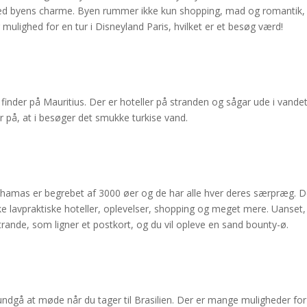
 med byens charme. Byen rummer ikke kun shopping, mad og romantik,
 mulighed for en tur i Disneyland Paris, hvilket er et besøg værd!
u finder på Mauritius. Der er hoteller på stranden og sågar ude i vandet
r på, at i besøger det smukke turkise vand.
Bahamas er begrebet af 3000 øer og de har alle hver deres særpræg. D
ske lavpraktiske hoteller, oplevelser, shopping og meget mere. Uanset,
trande, som ligner et postkort, og du vil opleve en sand bounty-ø.
undgå at møde når du tager til Brasilien. Der er mange muligheder for