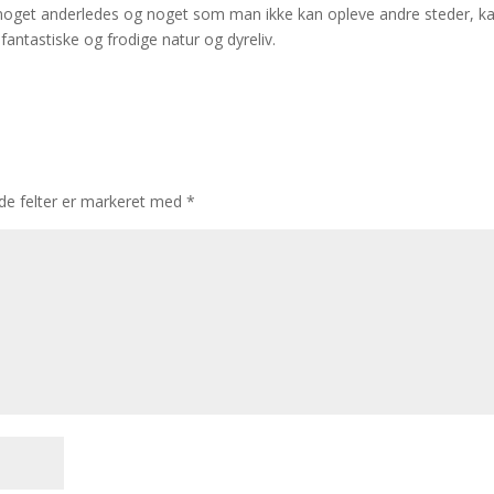
ve noget anderledes og noget som man ikke kan opleve andre steder, ka
antastiske og frodige natur og dyreliv.
e felter er markeret med
*