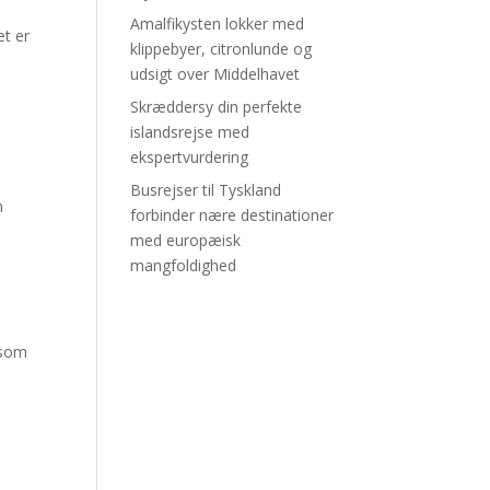
Amalfikysten lokker med
et er
klippebyer, citronlunde og
udsigt over Middelhavet
Skræddersy din perfekte
islandsrejse med
ekspertvurdering
Busrejser til Tyskland
n
forbinder nære destinationer
med europæisk
mangfoldighed
 som