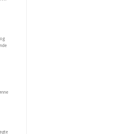
 og
ande
kønne
søgte