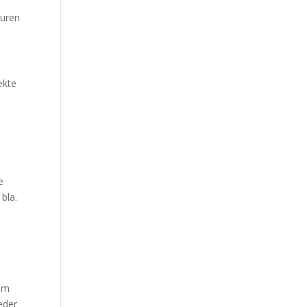
turen
ekte
e
bla.
nam
eder