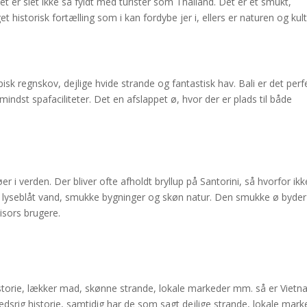
r slet ikke så fyldt med turister som Thailand. Det er et smukt,
t historisk fortælling som i kan fordybe jer i, ellers er naturen og kul
isk regnskov, dejlige hvide strande og fantastisk hav. Bali er det perf
 mindst spafaciliteter. Det en afslappet ø, hvor der er plads til både
 i verden. Der bliver ofte afholdt bryllup på Santorini, så hvorfor ikk
 lyseblåt vand, smukke bygninger og skøn natur. Den smukke ø byder 
isors brugere.
istorie, lækker mad, skønne strande, lokale markeder mm. så er Viet
edsrig historie, samtidig har de som sagt dejlige strande, lokale mark