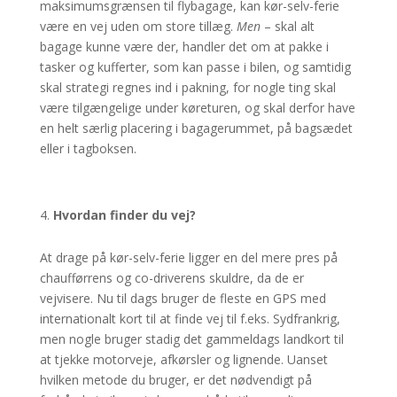
maksimumsgrænsen til flybagage, kan kør-selv-ferie
være en vej uden om store tillæg.
Men
– skal alt
bagage kunne være der, handler det om at pakke i
tasker og kufferter, som kan passe i bilen, og samtidig
skal strategi regnes ind i pakning, for nogle ting skal
være tilgængelige under køreturen, og skal derfor have
en helt særlig placering i bagagerummet, på bagsædet
eller i tagboksen.
Hvordan finder du vej?
At drage på kør-selv-ferie ligger en del mere pres på
chaufførrens og co-driverens skuldre, da de er
vejvisere. Nu til dags bruger de fleste en GPS med
internationalt kort til at finde vej til f.eks. Sydfrankrig,
men nogle bruger stadig det gammeldags landkort til
at tjekke motorveje, afkørsler og lignende. Uanset
hvilken metode du bruger, er det nødvendigt på