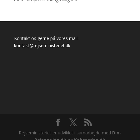
Kontakt os gerne på vores mail:
kontakt@rejseministeriet.dk
Rejseministeriet er udviklet i samarbejde med
Din-
Rejseguide.dk
og
Kobstaden.dk