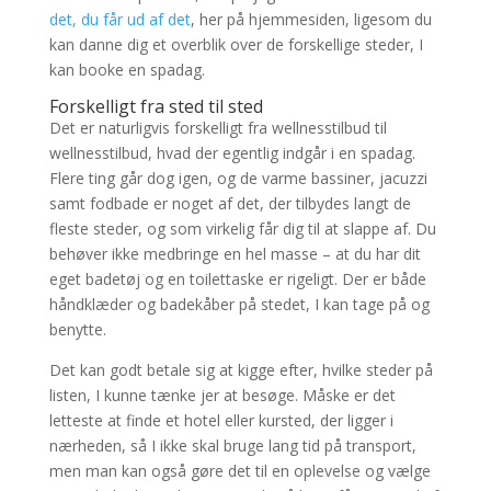
det, du får ud af det
, her på hjemmesiden, ligesom du
kan danne dig et overblik over de forskellige steder, I
kan booke en spadag.
Forskelligt fra sted til sted
Det er naturligvis forskelligt fra wellnesstilbud til
wellnesstilbud, hvad der egentlig indgår i en spadag.
Flere ting går dog igen, og de varme bassiner, jacuzzi
samt fodbade er noget af det, der tilbydes langt de
fleste steder, og som virkelig får dig til at slappe af. Du
behøver ikke medbringe en hel masse – at du har dit
eget badetøj og en toilettaske er rigeligt. Der er både
håndklæder og badekåber på stedet, I kan tage på og
benytte.
Det kan godt betale sig at kigge efter, hvilke steder på
listen, I kunne tænke jer at besøge. Måske er det
letteste at finde et hotel eller kursted, der ligger i
nærheden, så I ikke skal bruge lang tid på transport,
men man kan også gøre det til en oplevelse og vælge