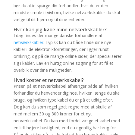
bør du altid spørge din forhandler, hvis du er den
mindste smule i tvivl om, hvilke netværkskabler du skal
vælge til dit hjem og til dine enheder.
Hvor kan jeg købe mine netværkskabler?
I dag findes der mange danske forhandlere af
netværkskabler
. Typisk kan du både finde dine nye
kabler i de elektronikforretninger, der ligger rundt
omkring, og på de mange online sider, der specialiserer
sig i kabler. Lav en hurtig online søgning for at få et
overblik over dine muligheder.
Hvad koster et netværkskabel?
Prisen på et netværkskabel afhænger både af, hvilken
forhandler du henvender dig hos, hvilken længe du skal
bruge, og hvilken type kabel du er på et udkig efter.
Dog kan du som regel godt regne med at skulle af
med mellem 30 og 300 kroner for et nyt
netværkskabel. Du kan med fordel vælge et kabel med
en lidt højere hastighed, end du egentlig har brug for.
Så er du sikker på, at du fortsat kan bruge kablet, selv