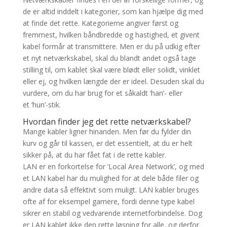
de er altid inddelt i kategorier, som kan hjælpe dig med
at finde det rette. Kategorierne angiver først og
fremmest, hvilken båndbredde og hastighed, et givent
kabel formår at transmittere. Men er du på udkig efter
et nyt netværkskabel, skal du blandt andet også tage
stilling til, om kablet skal være blødt eller solidt, vinklet
eller ej, og hvilken længde der er ideel. Desuden skal du
vurdere, om du har brug for et såkaldt ‘han’- eller
et ‘hun’-stik.
Hvordan finder jeg det rette netværkskabel?
Mange kabler ligner hinanden. Men før du fylder din
kurv og går til kassen, er det essentielt, at du er helt
sikker på, at du har fået fat i de rette kabler.
LAN er en forkortelse for ‘Local Area Network’, og med
et LAN kabel har du mulighed for at dele både filer og
andre data så effektivt som muligt. LAN kabler bruges
ofte af for eksempel gamere, fordi denne type kabel
sikrer en stabil og vedvarende internetforbindelse. Dog
er LAN kablet ikke den rette løsning for alle, og derfor