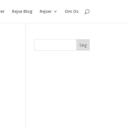
ler
Rejse Blog
Rejser
Om Os