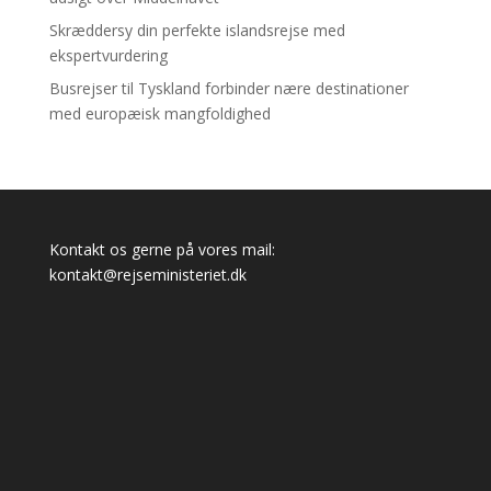
Skræddersy din perfekte islandsrejse med
ekspertvurdering
Busrejser til Tyskland forbinder nære destinationer
med europæisk mangfoldighed
Kontakt os gerne på vores mail:
kontakt@rejseministeriet.dk